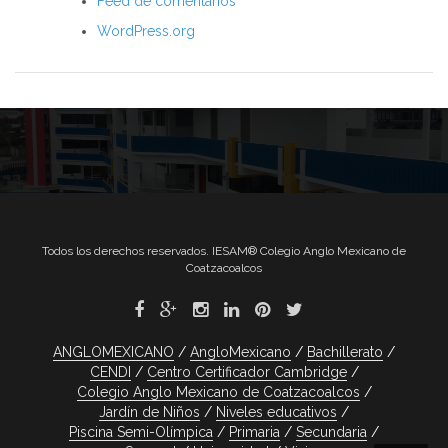
Feed de comentarios
WordPress.org
Todos los derechos reservados. IESAM® Colegio Anglo Mexicano de
Coatzacoalcos
ANGLOMEXICANO
AngloMexicano
Bachillerato
CENDI
Centro Certificador Cambridge
Colegio Anglo Mexicano de Coatzacoalcos
Jardín de Niños
Niveles educativos
Piscina Semi-Olímpica
Primaria
Secundaria