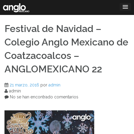
Saltar
al
contenido
Festival de Navidad –
Colegio Anglo Mexicano de
Coatzacoalcos –
ANGLOMEXICANO 22
21 marzo, 2016
por
admin
admin
No se han encontrado comentarios