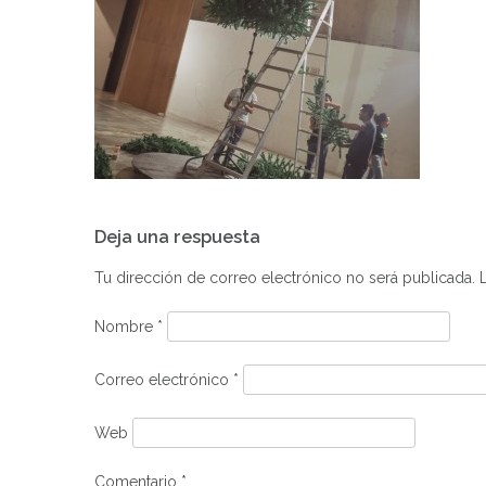
Navegación
Deja una respuesta
de
entradas
Tu dirección de correo electrónico no será publicada.
Nombre
*
Correo electrónico
*
Web
Comentario
*