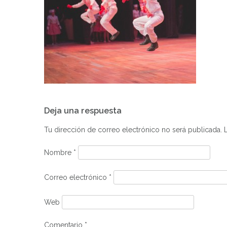
Navegación
Deja una respuesta
de
entradas
Tu dirección de correo electrónico no será publicada.
Nombre
*
Correo electrónico
*
Web
Comentario
*