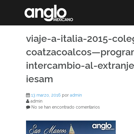
Saltar
al
contenido
viaje-a-italia-2015-co
coatzacoalcos—progra
intercambio-al-extranj
iesam
13 marzo, 2016
por
admin
admin
No se han encontrado comentarios