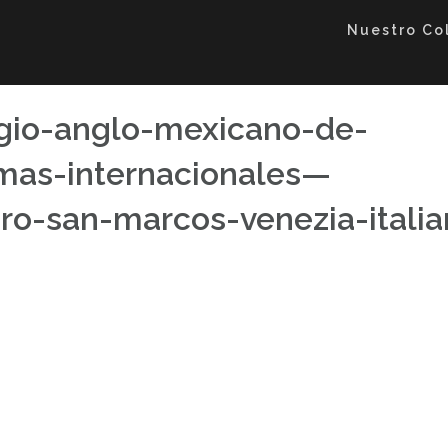
Nuestro Co
legio-anglo-mexicano-de-
mas-internacionales—
ero-san-marcos-venezia-italia