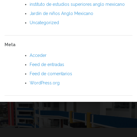
instituto de estudios superiores anglo mexicano
Jardín de niños Anglo Mexicano
Uncategorized
Meta
Acceder
Feed de entradas
Feed de comentarios
WordPress.org