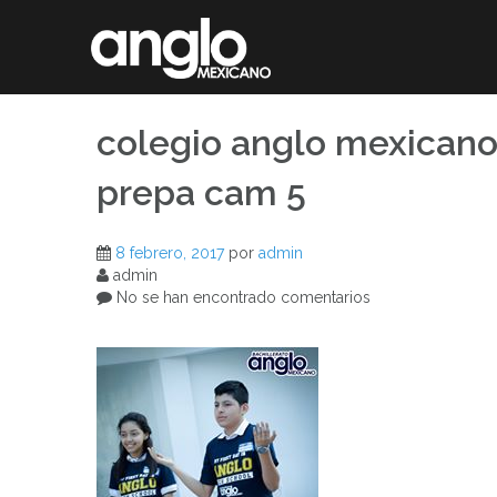
Saltar
al
contenido
colegio anglo mexicano 
prepa cam 5
8 febrero, 2017
por
admin
admin
No se han encontrado comentarios