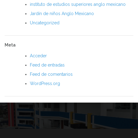
instituto de estudios superiores anglo mexicano
Jardín de niños Anglo Mexicano
Uncategorized
Meta
Acceder
Feed de entradas
Feed de comentarios
WordPress.org