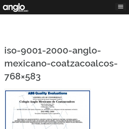
Saltar
al
contenido
iso-9001-2000-anglo-
mexicano-coatzacoalcos-
768×583