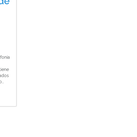
de
fonía
tiene
gados
o…